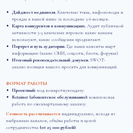
Дайджест медиаполя.
Ключевые темы, инфоповоды и
тренды в вашей нише за последние 3-6 месяцев.
Карта конкурентов в коммуникациях.
Аудит публичной
активности 3-5 ключевых игроков: какие каналы
используют, какие сообщения продвигают.
Портрет и путь аудитории.
Где ваши клиенты ищут
информацию (какие СМИ, соцсети, блоги, форумы).
Итоговый рекомендательный докумен.
SWOT-
анализ позиции вашего проекта для коммуникаций.
ФОРМАТ РАБОТЫ
Проектный:
под конкретнуюзадачу.
Retainer (абонентское обслуживание):
комплексная
работа по ежеквартальному анализу.
Стоимость рассчитывается
индивидуально, исходя из
выбранных каналов, объёма работы и целей
сотрудничества
(от 25 000 рублей)
.