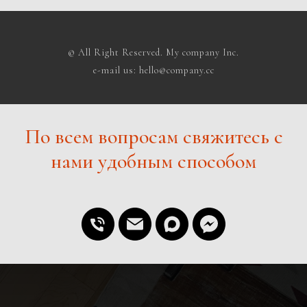
© All Right Reserved. My company Inc.
e-mail us: hello@company.cc
По всем вопросам свяжитесь с
нами удобным способом